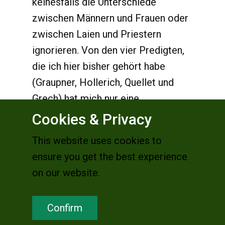
keinesfalls die Unterschiede
zwischen Männern und Frauen oder
zwischen Laien und Priestern
ignorieren. Von den vier Predigten,
die ich hier bisher gehört habe
(Graupner, Hollerich, Quellet und
Grech) hat mich nur eine
angesprochen, das war die von
Cookies & Privacy
Hollerich – die einzige, die frei
This website uses cookies to
gehalten wurde.
ensure you get the best experience
Die Fürbitten werden von
on our website.
verschiedenen Laien vorgetragen.
Sie stehen schon vorgedruckt in
Confirm
dem Ablauf der Messe, der verteilt