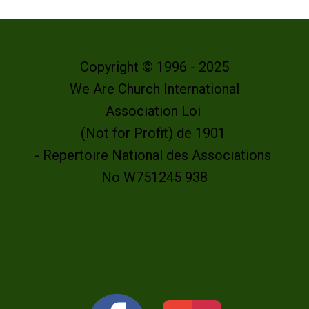
Copyright © 1996 - 2025
We Are Church International
Association Loi
(Not for Profit) de 1901
- Repertoire National des Associations
No W751245 938