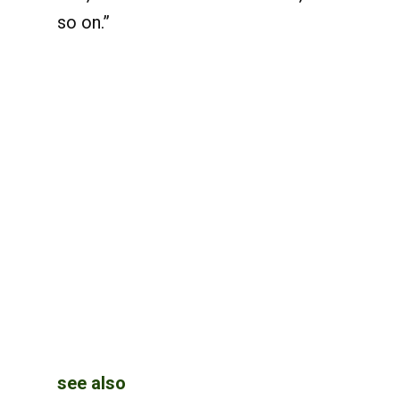
so on.”
see also