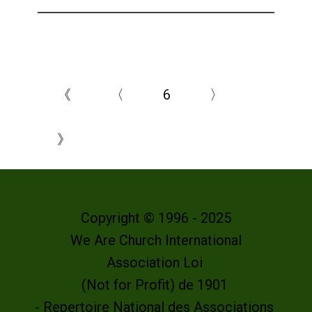
《
〈
6
〉
》
Copyright © 1996 - 2025
We Are Church International
Association Loi
(Not for Profit) de 1901
- Repertoire National des Associations