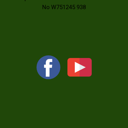
No W751245 938