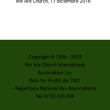
We Are Church, 17 diciembre 2016
Copyright © 1996 - 2025
We Are Church International
Association Loi
(Not for Profit) de 1901
- Repertoire National des Associations
No W751245 938