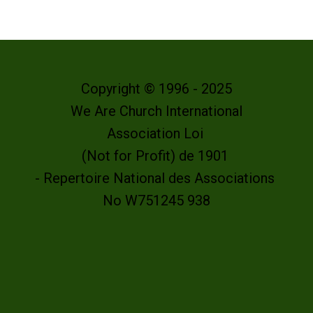
Copyright © 1996 - 2025
We Are Church International
Association Loi
(Not for Profit) de 1901
- Repertoire National des Associations
No W751245 938